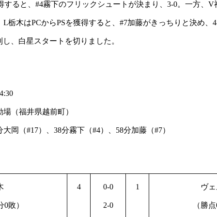
獲得すると、#4霧下のフリックシュートが決まり、3-0。一方、V福
、L栃木はPCからPSを獲得すると、#7加藤がきっちりと決め、
勝利し、白星スタートを切りました。
:30
動場（福井県越前町）
分大岡（#17）、38分霧下（#4）、58分加藤（#7）
木
4
0-0
1
ヴェ
分0敗）
2-0
（勝点