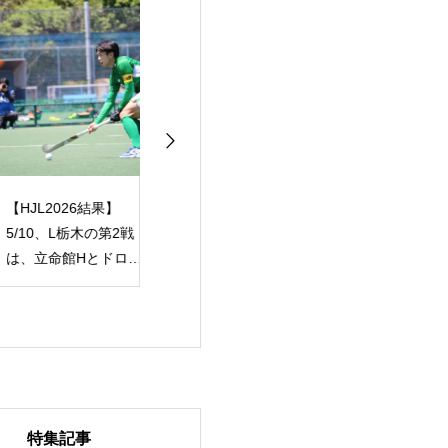
JL2026結果】
【HJL2026結果】
【グッズ販売】
10、L栃木の第2戦
5/9、L栃木のサムライ
Shotを選んで、
、立命館Hとドロ
リーグD1開幕戦、V福
けのグッズを作
。SO戦で敗れ、福
井の4-1で白星スター
（販売期間：4/2
シリーズは1勝1
ト！
7/31）
。
特集記事