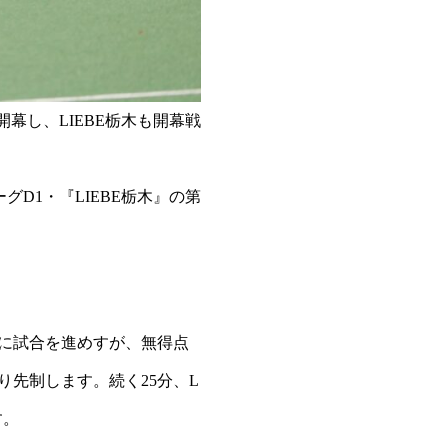
幕し、LIEBE栃木も開幕戦
D1・『LIEBE栃木』の第
位に試合を進めすが、無得点
り先制します。続く25分、L
す。