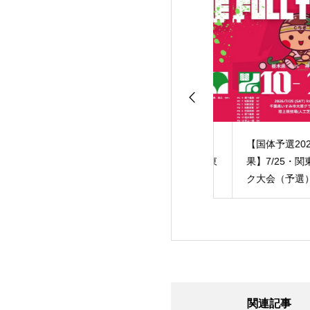
L2026】高円宮牌
【国体予選2026結
【国体予選2026結
6ホッケー日本リ
果】7/26・準決勝・東
果】7/25・関東ブ
「サムライリーグ
京に8-1で勝利し、決
ク大会（予選）開
」マッチスケジュ
勝進出！
初戦神奈川に快勝
公開！
準決勝へ！
関連記事