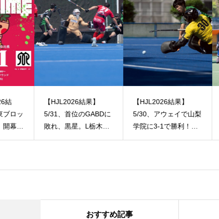
【HJL2026結果】
【HJL2026結果】
【H
ロッ
5/31、首位のGABDに
5/30、アウェイで山梨
5/
幕！
敗れ、黒星。L栃木の
学院に3-1で勝利！今
は
し、
第2戦は、立命館Hと
シーズン2勝目！
ー
ドロー。SO戦で敗
井
れ、福井シリーズは1
分
勝1分。
おすすめ記事