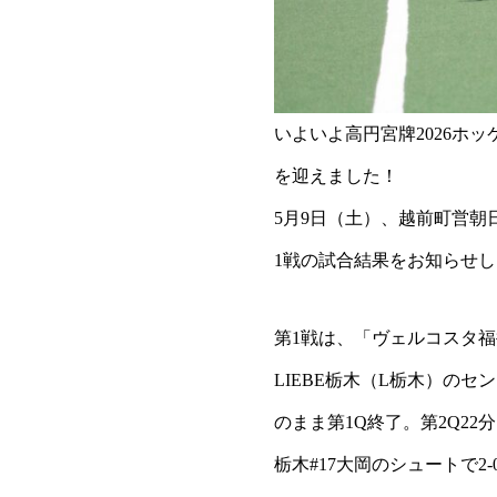
いよいよ高円宮牌2026ホ
を迎えました！
5月9日（土）、越前町営朝
1戦の試合結果をお知らせ
第1戦は、「ヴェルコスタ
LIEBE栃木（L栃木）の
のまま第1Q終了。第2Q2
栃木#17大岡のシュートで2