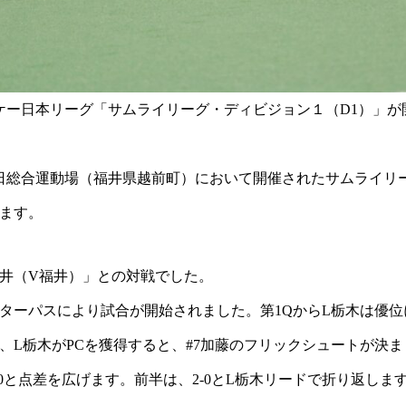
ッケー日本リーグ「サムライリーグ・ディビジョン１（D1）」が開
日総合運動場（福井県越前町）において開催されたサムライリーグ
します。
福井（V福井）」との対戦でした。
センターパスにより試合が開始されました。第1QからL栃木は優
2分、L栃木がPCを獲得すると、#7加藤のフリックシュートが決ま
-0と点差を広げます。前半は、2-0とL栃木リードで折り返しま