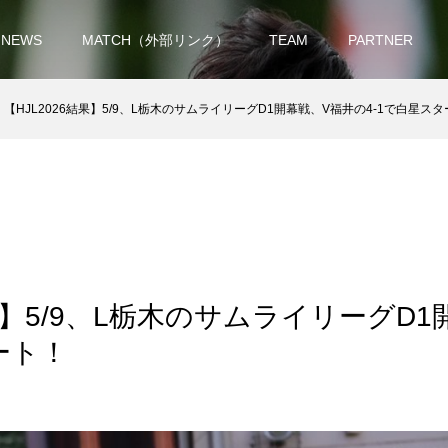
NEWS
MATCH（外部リンク）
TEAM
PARTNER
【HJL2026結果】5/9、L栃木のサムライリーグD1開幕戦、V福井の4-1で白星ス
結果】5/9、L栃木のサムライリーグD
ート！