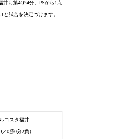
井も第4Q54分、PSから1点
4-1と試合を決定づけます。
ルコスタ福井
0／0勝0分2負）