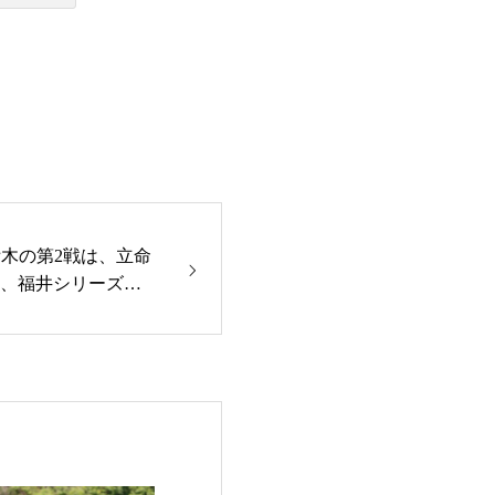
、L栃木の第2戦は、立命
れ、福井シリーズは1